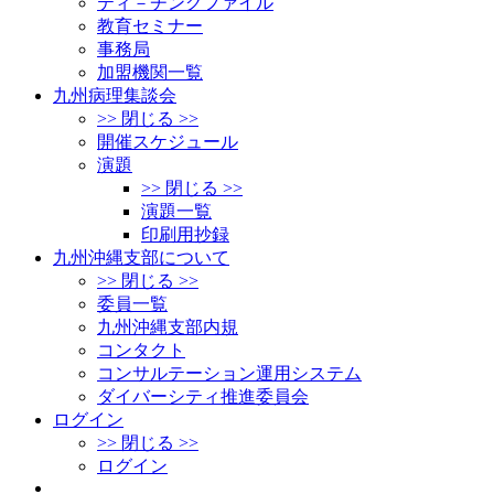
ティ－チングファイル
教育セミナー
事務局
加盟機関一覧
九州病理集談会
>> 閉じる >>
開催スケジュール
演題
>> 閉じる >>
演題一覧
印刷用抄録
九州沖縄支部について
>> 閉じる >>
委員一覧
九州沖縄支部内規
コンタクト
コンサルテーション運用システム
ダイバーシティ推進委員会
ログイン
>> 閉じる >>
ログイン