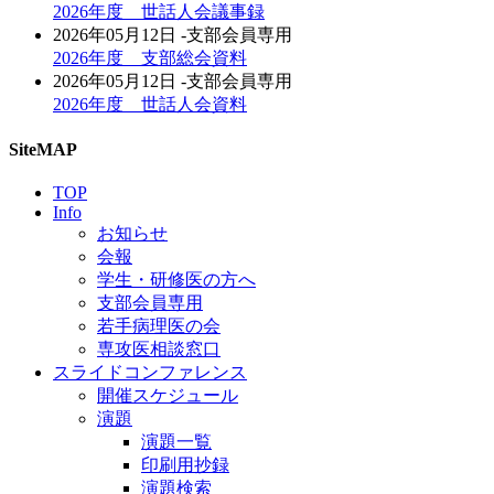
2026年度 世話人会議事録
2026年05月12日
-支部会員専用
2026年度 支部総会資料
2026年05月12日
-支部会員専用
2026年度 世話人会資料
SiteMAP
TOP
Info
お知らせ
会報
学生・研修医の方へ
支部会員専用
若手病理医の会
専攻医相談窓口
スライドコンファレンス
開催スケジュール
演題
演題一覧
印刷用抄録
演題検索