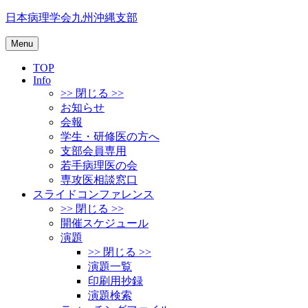
Skip
日本病理学会九州沖縄支部
to
content
Menu
TOP
Info
>> 閉じる >>
お知らせ
会報
学生・研修医の方へ
支部会員専用
若手病理医の会
専攻医相談窓口
スライドコンファレンス
>> 閉じる >>
開催スケジュール
演題
>> 閉じる >>
演題一覧
印刷用抄録
演題検索