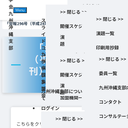
Skip
お知らせ
会
Menu
>> 閉じる >>
to
九
TOP
日本病理学会九州沖縄支部
>
INFO投稿
>
会報
>
>> 閉じる >>
content
州
ス
会報
「会報296号（平成24年9月刊）」を追加しました。
開催スケジュール
沖
ラ
演題一覧
縄
イ
Info
学生・研修医の方へ
演
支
ド
題
「会報296号
印刷用抄録
部
コ
支部会員専用
九
ン
ティ－チングファイル
（平成24年9月
>> 閉じる >>
>> 閉じる >>
州
フ
演題検索
若手病理医の会
刊）」を追加し
病
ァ
教育セミナー
委員一覧
理
開催スケジュール
>> 閉じる >>
レ
専攻医相談窓口
ました。
集
ン
事務局
演
九州沖縄支部
談
ス
演題一覧
九州沖縄支部につい
題
会
加盟機関一覧
て
コンタクト
印刷用抄録
ログイン
コンサルテー
>> 閉じる >>
こちらをクリックするとPDFファイルが開けま