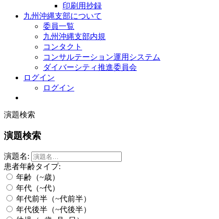
印刷用抄録
九州沖縄支部について
委員一覧
九州沖縄支部内規
コンタクト
コンサルテーション運用システム
ダイバーシティ推進委員会
ログイン
ログイン
演題検索
演題検索
演題名:
患者年齢タイプ:
年齢（~歳）
年代（~代）
年代前半（~代前半）
年代後半（~代後半）