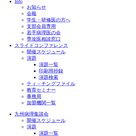
Info
お知らせ
会報
学生・研修医の方へ
支部会員専用
若手病理医の会
専攻医相談窓口
スライドコンファレンス
開催スケジュール
演題
演題一覧
印刷用抄録
演題検索
ティ－チングファイル
教育セミナー
事務局
加盟機関一覧
九州病理集談会
開催スケジュール
演題
演題一覧