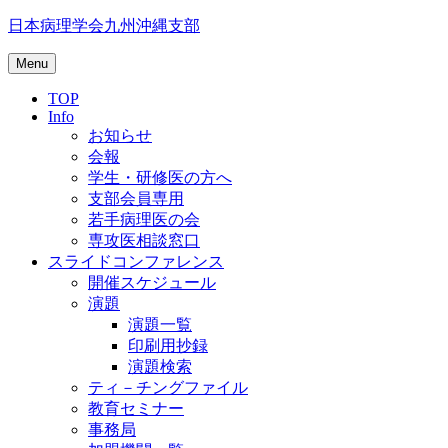
Skip
日本病理学会九州沖縄支部
to
content
Menu
TOP
Info
お知らせ
会報
学生・研修医の方へ
支部会員専用
若手病理医の会
専攻医相談窓口
スライドコンファレンス
開催スケジュール
演題
演題一覧
印刷用抄録
演題検索
ティ－チングファイル
教育セミナー
事務局