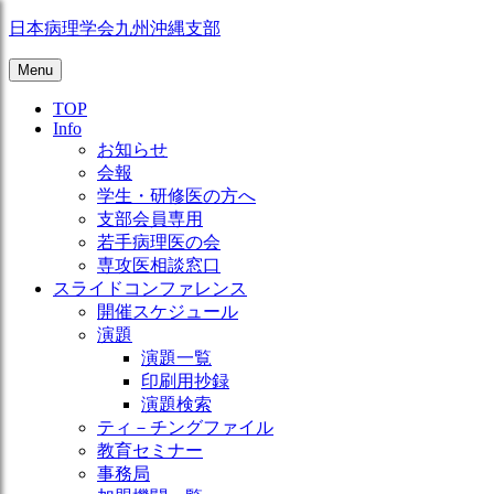
Skip
日本病理学会九州沖縄支部
to
content
Menu
TOP
Info
お知らせ
会報
学生・研修医の方へ
支部会員専用
若手病理医の会
専攻医相談窓口
スライドコンファレンス
開催スケジュール
演題
演題一覧
印刷用抄録
演題検索
ティ－チングファイル
教育セミナー
事務局