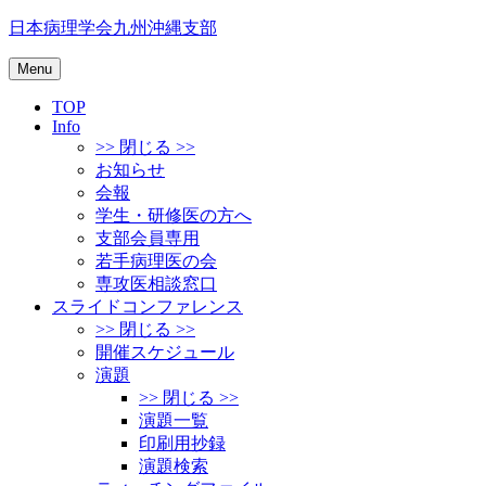
Skip
日本病理学会九州沖縄支部
to
content
Menu
TOP
Info
>> 閉じる >>
お知らせ
会報
学生・研修医の方へ
支部会員専用
若手病理医の会
専攻医相談窓口
スライドコンファレンス
>> 閉じる >>
開催スケジュール
演題
>> 閉じる >>
演題一覧
印刷用抄録
演題検索