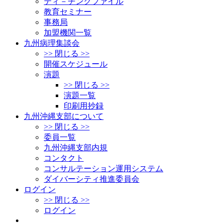
ティ－チングファイル
教育セミナー
事務局
加盟機関一覧
九州病理集談会
>> 閉じる >>
開催スケジュール
演題
>> 閉じる >>
演題一覧
印刷用抄録
九州沖縄支部について
>> 閉じる >>
委員一覧
九州沖縄支部内規
コンタクト
コンサルテーション運用システム
ダイバーシティ推進委員会
ログイン
>> 閉じる >>
ログイン