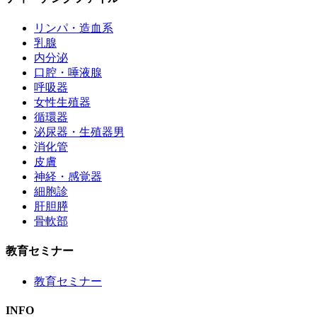
リンパ・造血系
乳腺
内分泌
口腔・唾液腺
呼吸器
女性生殖器
循環器
泌尿器・生殖器男
消化管
皮膚
神経・感覚器
細胞診
肝胆膵
骨軟部
教育セミナー
教育セミナー
INFO