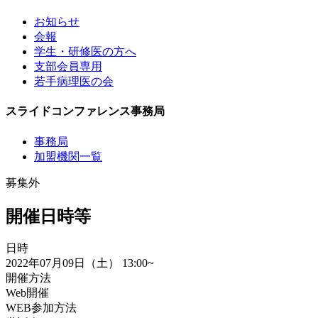
お知らせ
会報
学生・研修医の方へ
支部会員専用
若手病理医の会
スライドコンファレンス事務局
事務局
加盟機関一覧
募集外
開催日時等
日時
2022年07月09日（土）
13:00
~
開催方法
Web開催
WEB参加方法