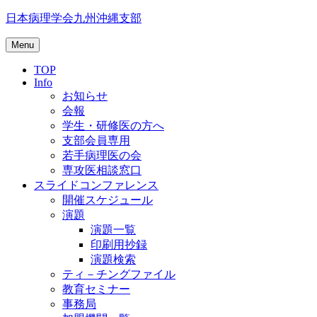
Skip
日本病理学会九州沖縄支部
to
content
Menu
TOP
Info
お知らせ
会報
学生・研修医の方へ
支部会員専用
若手病理医の会
専攻医相談窓口
スライドコンファレンス
開催スケジュール
演題
演題一覧
印刷用抄録
演題検索
ティ－チングファイル
教育セミナー
事務局