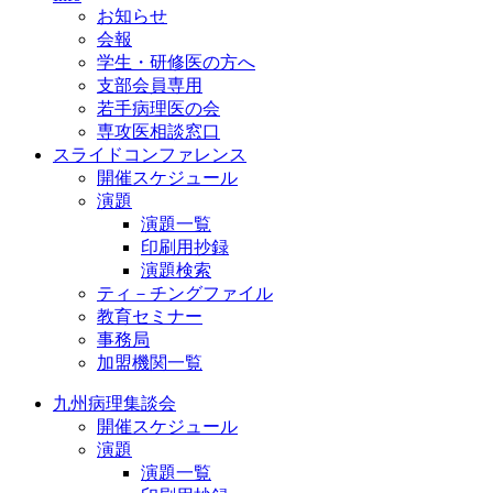
お知らせ
会報
学生・研修医の方へ
支部会員専用
若手病理医の会
専攻医相談窓口
スライドコンファレンス
開催スケジュール
演題
演題一覧
印刷用抄録
演題検索
ティ－チングファイル
教育セミナー
事務局
加盟機関一覧
九州病理集談会
開催スケジュール
演題
演題一覧