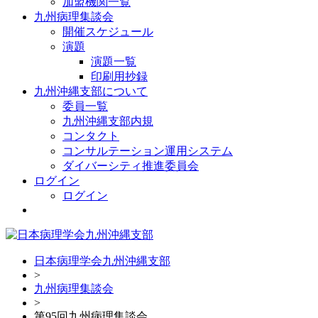
加盟機関一覧
九州病理集談会
開催スケジュール
演題
演題一覧
印刷用抄録
九州沖縄支部について
委員一覧
九州沖縄支部内規
コンタクト
コンサルテーション運用システム
ダイバーシティ推進委員会
ログイン
ログイン
日本病理学会九州沖縄支部
>
九州病理集談会
>
第95回九州病理集談会