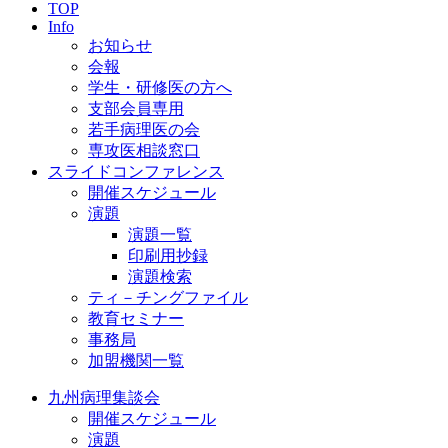
TOP
Info
お知らせ
会報
学生・研修医の方へ
支部会員専用
若手病理医の会
専攻医相談窓口
スライドコンファレンス
開催スケジュール
演題
演題一覧
印刷用抄録
演題検索
ティ－チングファイル
教育セミナー
事務局
加盟機関一覧
九州病理集談会
開催スケジュール
演題