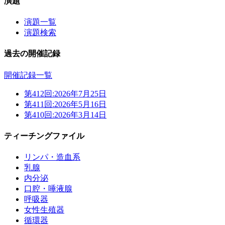
演題
演題一覧
演題検索
過去の開催記録
開催記録一覧
第412回:
2026年7月25日
第411回:
2026年5月16日
第410回:
2026年3月14日
ティーチングファイル
リンパ・造血系
乳腺
内分泌
口腔・唾液腺
呼吸器
女性生殖器
循環器