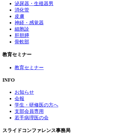
泌尿器・生殖器男
消化管
皮膚
神経・感覚器
細胞診
肝胆膵
骨軟部
教育セミナー
教育セミナー
INFO
お知らせ
会報
学生・研修医の方へ
支部会員専用
若手病理医の会
スライドコンファレンス事務局