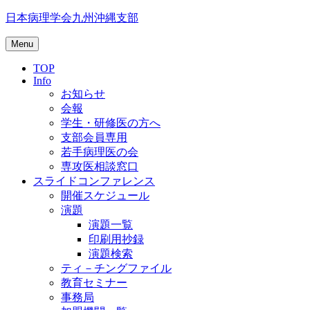
Skip
日本病理学会九州沖縄支部
to
content
Menu
TOP
Info
お知らせ
会報
学生・研修医の方へ
支部会員専用
若手病理医の会
専攻医相談窓口
スライドコンファレンス
開催スケジュール
演題
演題一覧
印刷用抄録
演題検索
ティ－チングファイル
教育セミナー
事務局