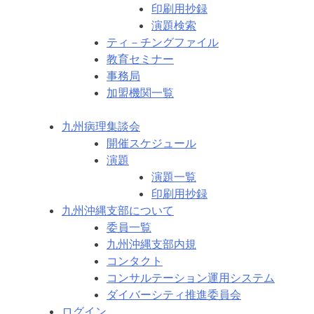
印刷用抄録
演題検索
ティ－チングファイル
教育セミナー
事務局
加盟機関一覧
九州病理集談会
開催スケジュール
演題
演題一覧
印刷用抄録
九州沖縄支部について
委員一覧
九州沖縄支部内規
コンタクト
コンサルテーション運用システム
ダイバーシティ推進委員会
ログイン