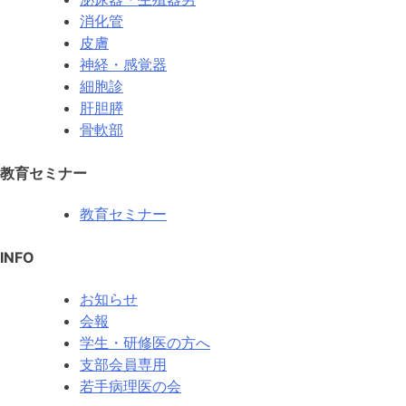
消化管
皮膚
神経・感覚器
細胞診
肝胆膵
骨軟部
教育セミナー
教育セミナー
INFO
お知らせ
会報
学生・研修医の方へ
支部会員専用
若手病理医の会