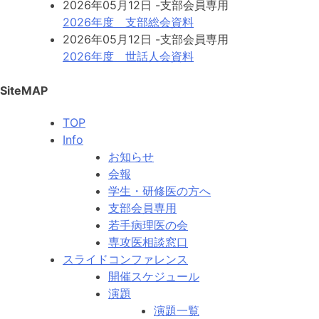
2026年05月12日
-支部会員専用
2026年度 支部総会資料
2026年05月12日
-支部会員専用
2026年度 世話人会資料
SiteMAP
TOP
Info
お知らせ
会報
学生・研修医の方へ
支部会員専用
若手病理医の会
専攻医相談窓口
スライドコンファレンス
開催スケジュール
演題
演題一覧