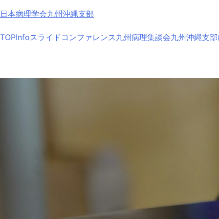
Skip
日本病理学会九州沖縄支部
to
content
TOP
Info
スライドコンファレンス
九州病理集談会
九州沖縄支部