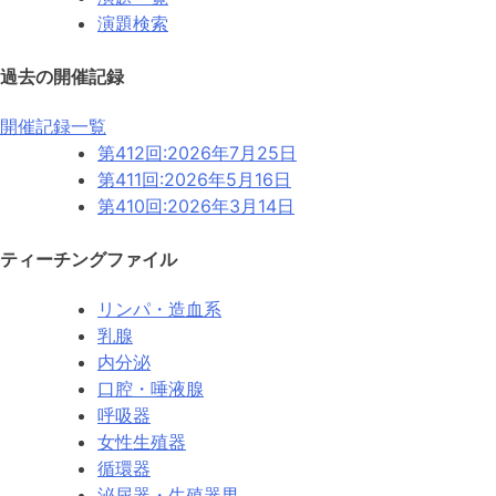
演題検索
過去の開催記録
開催記録一覧
第412回:
2026年7月25日
第411回:
2026年5月16日
第410回:
2026年3月14日
ティーチングファイル
リンパ・造血系
乳腺
内分泌
口腔・唾液腺
呼吸器
女性生殖器
循環器
泌尿器・生殖器男