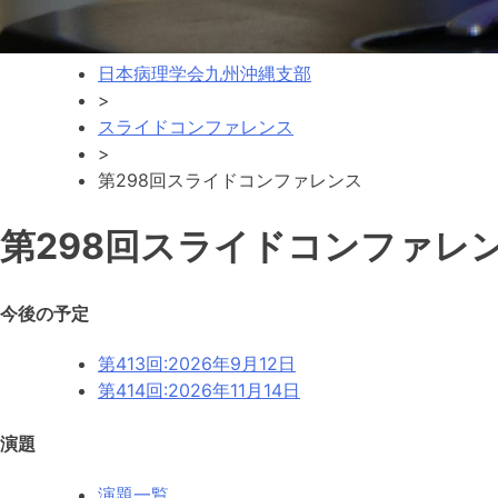
日本病理学会九州沖縄支部
>
スライドコンファレンス
>
第298回スライドコンファレンス
第298回スライドコンファレ
今後の予定
第413回:
2026年9月12日
第414回:
2026年11月14日
演題
演題一覧