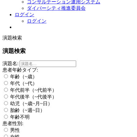
コンサルテーション運用システム
ダイバーシティ推進委員会
ログイン
ログイン
演題検索
演題検索
演題名:
患者年齢タイプ:
年齢（~歳）
年代（~代）
年代前半（~代前半）
年代後半（~代後半）
幼児（~歳~月~日）
胎齢（~週~日）
年齢不明
患者性別:
男性
女性