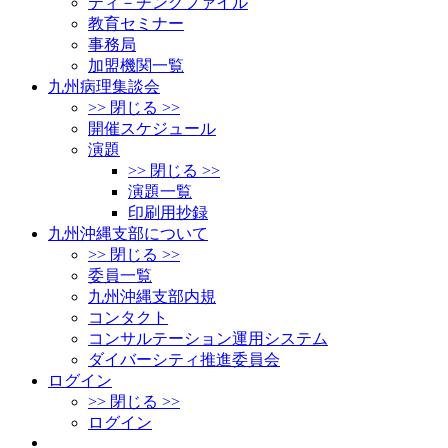
ティ－チングファイル
教育セミナー
事務局
加盟機関一覧
九州病理集談会
>> 閉じる >>
開催スケジュール
演題
>> 閉じる >>
演題一覧
印刷用抄録
九州沖縄支部について
>> 閉じる >>
委員一覧
九州沖縄支部内規
コンタクト
コンサルテーション運用システム
ダイバーシティ推進委員会
ログイン
>> 閉じる >>
ログイン