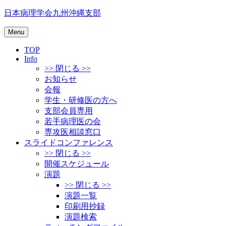
Skip
日本病理学会九州沖縄支部
to
content
Menu
TOP
Info
>> 閉じる >>
お知らせ
会報
学生・研修医の方へ
支部会員専用
若手病理医の会
専攻医相談窓口
スライドコンファレンス
>> 閉じる >>
開催スケジュール
演題
>> 閉じる >>
演題一覧
印刷用抄録
演題検索