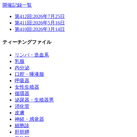
開催記録一覧
第412回:
2026年7月25日
第411回:
2026年5月16日
第410回:
2026年3月14日
ティーチングファイル
リンパ・造血系
乳腺
内分泌
口腔・唾液腺
呼吸器
女性生殖器
循環器
泌尿器・生殖器男
消化管
皮膚
神経・感覚器
細胞診
肝胆膵