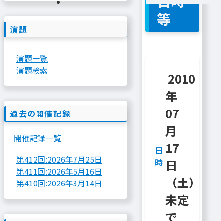
日時
等
演題
演題一覧
演題検索
2010
年
07
過去の開催記録
月
開催記録一覧
17
日
第412回:
2026年7月25日
時
日
第411回:
2026年5月16日
（土）
第410回:
2026年3月14日
未定
で