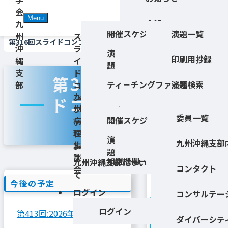
Skip
会
Menu
to
会報
九
TOP
日本病理学会九州沖縄支部
>
スライドコンファレンス
>
開催スケジュール
演題一覧
content
州
ス
第316回スライドコンファレンス
沖
ラ
学生・研修医の方へ
演
印刷用抄録
縄
イ
Info
題
支
ド
支部会員専用
第316回スライ
ティ－チングファイル
演題検索
部
コ
九
ン
ドコンファレン
若手病理医の会
州
フ
教育セミナー
委員一覧
ス
開催スケジュール
病
ァ
専攻医相談窓口
理
演題一覧
レ
事務局
演
九州沖縄支部
集
ン
題
談
ス
印刷用抄録
加盟機関一覧
九州沖縄支部につい
コンタクト
会
て
今後の予定
ログイン
コンサルテー
開催
ログイン
第413回:
2026年9月12日
ダイバーシテ