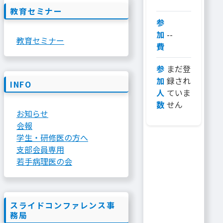
教育セミナー
参
加
--
教育セミナー
費
参
まだ登
加
録され
INFO
人
ていま
数
せん
お知らせ
会報
学生・研修医の方へ
支部会員専用
若手病理医の会
スライドコンファレンス事
務局