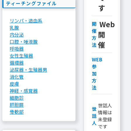
ティーチングファイル
す
リンパ・造血系
Web
開
乳腺
催
開
内分泌
方
口腔・唾液腺
催
法
呼吸器
女性生殖器
WEB
循環器
参
泌尿器・生殖器男
加
消化管
方
皮膚
法
神経・感覚器
細胞診
肝胆膵
世話人
世
骨軟部
情報は
話
未登録
人
です