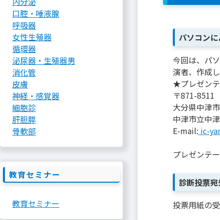
内分泌
口腔・唾液腺
呼吸器
女性生殖器
パソコンに
循環器
今回は、パソ
泌尿器・生殖器男
演者、作成した
消化管
★プレゼンテ
皮膚
〒871-8511
神経・感覚器
大分県中津市
細胞診
中津市立中津
肝胆膵
E-mail:
ic-ya
骨軟部
プレゼンテー
教育セミナー
診断投票宛
教育セミナー
投票用紙の受