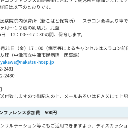
ドコンファレンスの時間帯に合わせて託児所を準備いたします
詳細は以下のとおりです。
民病院院内保育所（新こばと保育所） スラコン会場より車で
ヶ月～１２歳の乳幼児、児童
5日 12：00～17：30の間、保育します。
0月31日（金）17：00（病気等によるキャンセルはスラコン前
友理（中津市立中津市民病院 医事課）
yakawa@nakatsu-hosp.jp
2-2481
2-2480
】
送付致しますので御記入の上、メールあるいはＦＡＸにて上記
ンファレンス参加費 500円
ンサルテーション等にもご活用できますよう、ディスカッショ