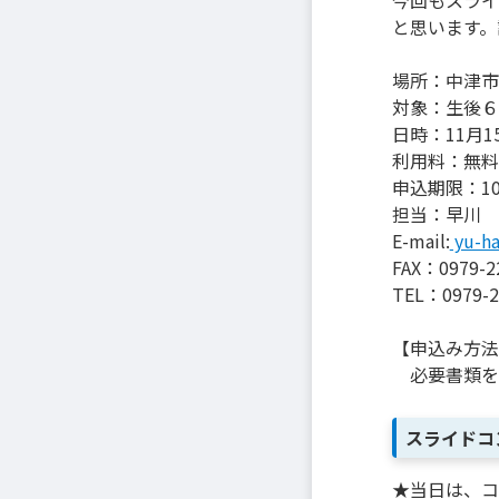
今回もスライ
と思います。
場所：中津市
対象：生後６
日時：11月1
利用料：無料
申込期限：1
担当：早川 
E-mail:
yu-ha
FAX：0979-2
TEL：0979-2
【申込み方法
必要書類を
スライドコ
★当日は、コ