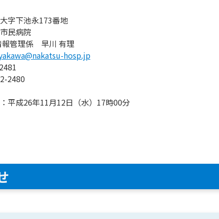
大字下池永173番地
市民病院
情報管理係 早川 有理
yakawa@nakatsu-hosp.jp
-2481
2-2480
平成26年11月12日（水）17時00分
せ