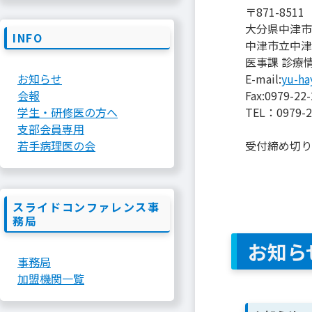
〒871-8511
大分県中津市
INFO
中津市立中津
医事課 診療
E-mail:
yu-ha
お知らせ
Fax:0979-22
会報
TEL：0979-2
学生・研修医の方へ
支部会員専用
受付締め切り：
若手病理医の会
スライドコンファレンス事
務局
お知ら
事務局
加盟機関一覧