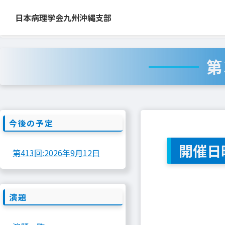
Skip
to
日本病理学会九州沖縄支部
日本病理学会九州沖縄支部
>
スライドコンファレンス
>
第342
content
第
今後の予定
開催日
第413回:
2026年9月12日
演題