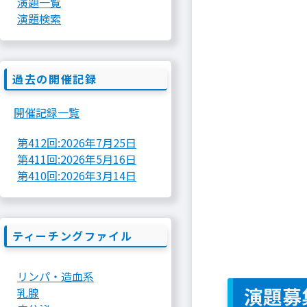
演題一覧
演題検索
過去の開催記録
開催記録一覧
第412回:
2026年7月25日
第411回:
2026年5月16日
第410回:
2026年3月14日
ティーチングファイル
リンパ・造血系
演題募
乳腺