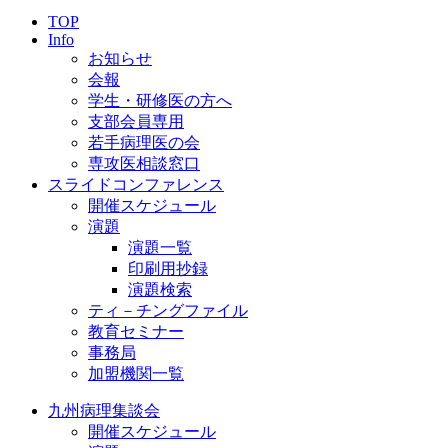
TOP
Info
お知らせ
会報
学生・研修医の方へ
支部会員専用
若手病理医の会
専攻医相談窓口
スライドコンファレンス
開催スケジュール
演題
演題一覧
印刷用抄録
演題検索
ティ－チングファイル
教育セミナー
事務局
加盟機関一覧
九州病理集談会
開催スケジュール