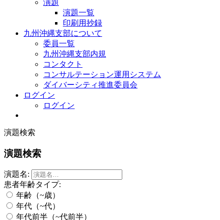
演題
演題一覧
印刷用抄録
九州沖縄支部について
委員一覧
九州沖縄支部内規
コンタクト
コンサルテーション運用システム
ダイバーシティ推進委員会
ログイン
ログイン
演題検索
演題検索
演題名:
患者年齢タイプ:
年齢（~歳）
年代（~代）
年代前半（~代前半）