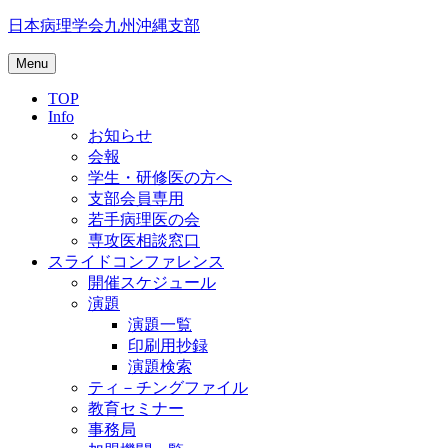
Skip
日本病理学会九州沖縄支部
to
content
Menu
TOP
Info
お知らせ
会報
学生・研修医の方へ
支部会員専用
若手病理医の会
専攻医相談窓口
スライドコンファレンス
開催スケジュール
演題
演題一覧
印刷用抄録
演題検索
ティ－チングファイル
教育セミナー
事務局