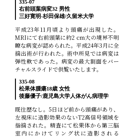
335-07
右前頭葉病変
32 男性
三好寛明-杉田保雄
/
久留米大学
平成23年11月頃より頭痛が出現した。
MRIにて右前頭葉に約2 cm大の境界不明
瞭な病変が認められた。平成24年3月に全
摘出術が行われた。術中所見では病変は
弾性軟であった。病変の最大割面をバー
チャルスライドで供覧いたします。
335-08
松果体腫瘍
18歳 女性
後藤優子
/
鹿児島大学人体がん病理学
既往歴なし。5日ほど前から頭痛があり、
左視床に造影効果のないT2高信号領域を
指摘された。精査にて松果体から第三脳
室内にかけてリング状に造影される