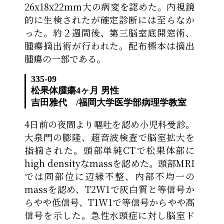
26x18x22mm大の病変を認めた。内視鏡
的に生検されたが確定診断には至らなか
った。約２週間後、第三脳室底開窓術、
腫瘍摘出術が行われた。配布標本は摘出
腫瘍の一部である。
335-09
松果体腫瘍
4ヶ月 男性
吉田雅代
/
福岡大学医学部病理学教室
4日前の夜間より嘔吐を認め小児科受診。
大泉門の膨隆、超音波検査で脳室拡大を
指摘された。頭部単純CTで松果体部に
high densityなmassを認めた。頭部MRI
では同部位に辺縁不整、内部不均一の
massを認め、T2W1で灰白質と等信号か
らやや低信号、T1W1で等信号からやや高
信号を示した。急性水頭症に対し脳室ド