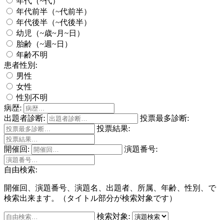
年代（~代）
年代前半（~代前半）
年代後半（~代後半）
幼児（~歳~月~日）
胎齢（~週~日）
年齢不明
患者性別:
男性
女性
性別不明
病歴:
出題者診断:
投票最多診断:
投票結果:
開催回:
演題番号:
自由検索:
開催回、演題番号、演題名、出題者、所属、年齢、性別、で
検索出来ます。（タイトル部分が検索対象です）
検索対象: