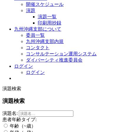
開催スケジュール
演題
演題一覧
印刷用抄録
九州沖縄支部について
委員一覧
九州沖縄支部内規
コンタクト
コンサルテーション運用システム
ダイバーシティ推進委員会
ログイン
ログイン
演題検索
演題検索
演題名:
患者年齢タイプ:
年齢（~歳）