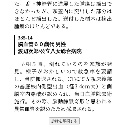
た。舌下神経管に進展した腫瘍は摘出で
きなかったが、頭蓋内に突出した部分は
ほとんど摘出した。送付した標本は摘出
腫瘍のほとんどである。
335-14
脳血管
６０歳代 男性
渡辺次郎
/
公立八女総合病院
早朝５時、倒れているのを家族が発
見。様子がおかしいので救急車を要請
し、当院搬送される。CTにて左視床後部
の基底核内側型出血（径3-4cm大）と側
脳室内穿破が認められ、当日血腫除去術
施行。その際、脳動静脈奇形と思われる
異常血管を認めたため採取される。
抄録を印刷する