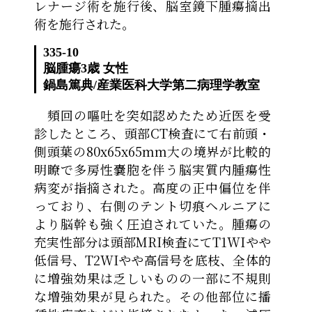
レナージ術を施行後、脳室鏡下腫瘍摘出
術を施行された。
335-10
脳腫瘍
3歳 女性
鍋島篤典
/
産業医科大学第二病理学教室
頻回の嘔吐を突如認めたため近医を受
診したところ、頭部CT検査にて右前頭・
側頭葉の80x65x65mm大の境界が比較的
明瞭で多房性嚢胞を伴う脳実質内腫瘍性
病変が指摘された。高度の正中偏位を伴
っており、右側のテント切痕ヘルニアに
より脳幹も強く圧迫されていた。腫瘍の
充実性部分は頭部MRI検査にてT1WIやや
低信号、T2WIやや高信号を底枝、全体的
に増強効果は乏しいものの一部に不規則
な増強効果が見られた。その他部位に播