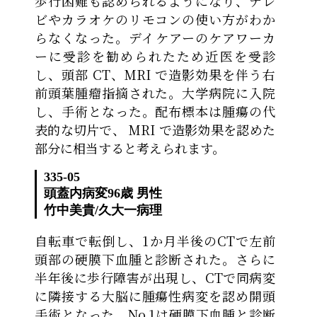
歩行困難も認められるようになり、テレ
ビやカラオケのリモコンの使い方がわか
らなくなった。デイケアーのケアワーカ
ーに受診を勧められたため近医を受診
し、頭部 CT、MRI で造影効果を伴う右
前頭葉腫瘤指摘された。大学病院に入院
し、手術となった。配布標本は腫瘍の代
表的な切片で、 MRI で造影効果を認めた
部分に相当すると考えられます。
335-05
頭蓋内病変
96歳 男性
竹中美貴
/
久大一病理
自転車で転倒し、1か月半後のCTで左前
頭部の硬膜下血腫と診断された。さらに
半年後に歩行障害が出現し、CTで同病変
に隣接する大脳に腫瘍性病変を認め開頭
手術となった。No.1は硬膜下血腫と診断