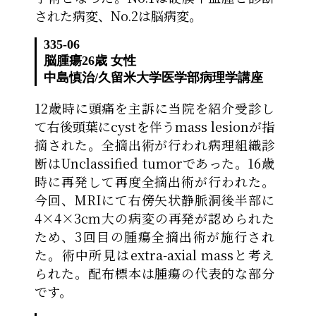
された病変、No.2は脳病変。
335-06
脳腫瘍
26歳 女性
中島慎治
/
久留米大学医学部病理学講座
12歳時に頭痛を主訴に当院を紹介受診し
て右後頭葉にcystを伴うmass lesionが指
摘された。全摘出術が行われ病理組織診
断はUnclassified tumorであった。16歳
時に再発して再度全摘出術が行われた。
今回、MRIにて右傍矢状静脈洞後半部に
4×4×3cm大の病変の再発が認められた
ため、3回目の腫瘍全摘出術が施行され
た。術中所見はextra-axial massと考え
られた。配布標本は腫瘍の代表的な部分
です。