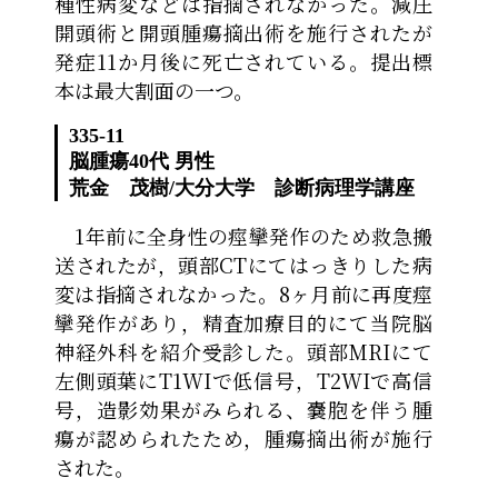
種性病変などは指摘されなかった。減圧
開頭術と開頭腫瘍摘出術を施行されたが
発症11か月後に死亡されている。提出標
本は最大割面の一つ。
335-11
脳腫瘍
40代 男性
荒金 茂樹
/
大分大学 診断病理学講座
1年前に全身性の痙攣発作のため救急搬
送されたが，頭部CTにてはっきりした病
変は指摘されなかった。8ヶ月前に再度痙
攣発作があり，精査加療目的にて当院脳
神経外科を紹介受診した。頭部MRIにて
左側頭葉にT1WIで低信号，T2WIで高信
号，造影効果がみられる、嚢胞を伴う腫
瘍が認められたため，腫瘍摘出術が施行
された。