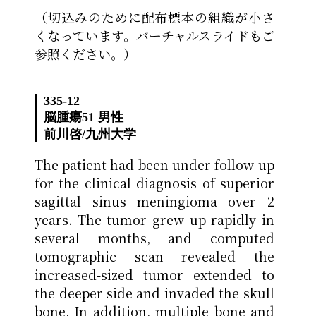
（切込みのために配布標本の組織が小さ
くなっています。バーチャルスライドもご
参照ください。）
335-12
脳腫瘍
51 男性
前川啓
/
九州大学
The patient had been under follow-up
for the clinical diagnosis of superior
sagittal sinus meningioma over 2
years. The tumor grew up rapidly in
several months, and computed
tomographic scan revealed the
increased-sized tumor extended to
the deeper side and invaded the skull
bone. In addition, multiple bone and