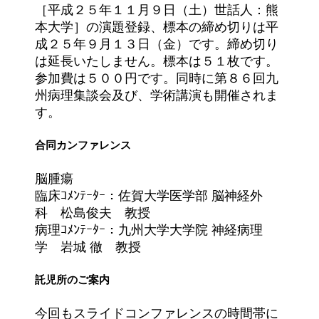
［平成２５年１１月９日（土）世話人：熊
本大学］の演題登録、標本の締め切りは平
成２５年９月１３日（金）です。締め切り
は延長いたしません。標本は５１枚です。
参加費は５００円です。同時に第８６回九
州病理集談会及び、学術講演も開催されま
す。
合同カンファレンス
脳腫瘍
臨床ｺﾒﾝﾃｰﾀｰ：佐賀大学医学部 脳神経外
科 松島俊夫 教授
病理ｺﾒﾝﾃｰﾀｰ：九州大学大学院 神経病理
学 岩城 徹 教授
託児所のご案内
今回もスライドコンファレンスの時間帯に