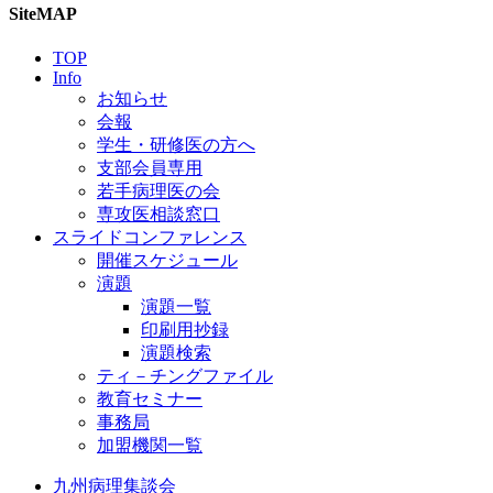
SiteMAP
TOP
Info
お知らせ
会報
学生・研修医の方へ
支部会員専用
若手病理医の会
専攻医相談窓口
スライドコンファレンス
開催スケジュール
演題
演題一覧
印刷用抄録
演題検索
ティ－チングファイル
教育セミナー
事務局
加盟機関一覧
九州病理集談会