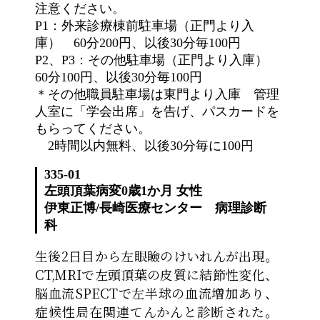
注意ください。
P1：外来診療棟前駐車場（正門より入
庫） 60分200円、以後30分毎100円
P2、P3：その他駐車場（正門より入庫）
60分100円、以後30分毎100円
＊その他職員駐車場は東門より入庫 管理
人室に「学会出席」を告げ、パスカードを
もらってください。
2時間以内無料、以後30分毎に100円
335-01
左頭頂葉病変
0歳1か月 女性
伊東正博
/
長崎医療センター 病理診断
科
生後2日目から左眼瞼のけいれんが出現。
CT,MRIで左頭頂葉の皮質に結節性変化、
脳血流SPECTで左半球の血流増加あり、
症候性局在関連てんかんと診断された。