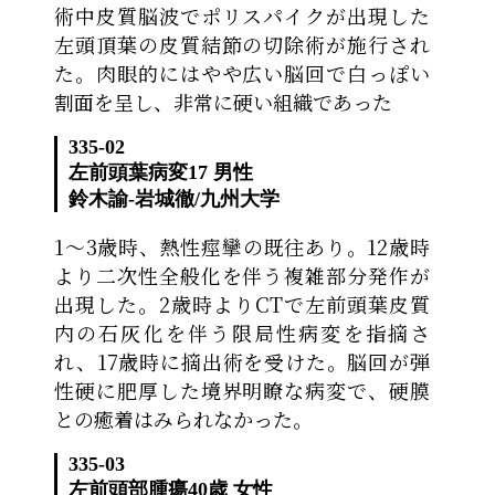
術中皮質脳波でポリスパイクが出現した
左頭頂葉の皮質結節の切除術が施行され
た。肉眼的にはやや広い脳回で白っぽい
割面を呈し、非常に硬い組織であった
335-02
左前頭葉病変
17 男性
鈴木諭-岩城徹
/
九州大学
1〜3歳時、熱性痙攣の既往あり。12歳時
より二次性全般化を伴う複雑部分発作が
出現した。2歳時よりCTで左前頭葉皮質
内の石灰化を伴う限局性病変を指摘さ
れ、17歳時に摘出術を受けた。脳回が弾
性硬に肥厚した境界明瞭な病変で、硬膜
との癒着はみられなかった。
335-03
左前頭部腫瘍
40歳 女性