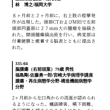
林 博之
/
福岡大学
８ヶ月前と２ヶ月前に、右上肢の痙攣発
作が出現した。頭部CTおよびMRIで左前
頭部円蓋部に２７mm大の腫瘤を指摘さ
れた。開頭腫瘍摘出術を行い、病変部は
付着硬膜と癒着する脳表とともに提出さ
れた。
335-04
脳腫瘍（右前頭葉）
79歳 男性
福島剛-佐藤勇一郎
/
宮崎大学病理学講座
腫瘍・再生病態学分野-構造機能病態学
分野
2ヶ月前から左口角からの流涎が認められ
るようになった。構語障害、嚥下困難、