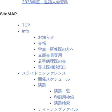
2026年度 世話人会資料
SiteMAP
TOP
Info
お知らせ
会報
学生・研修医の方へ
支部会員専用
若手病理医の会
専攻医相談窓口
スライドコンファレンス
開催スケジュール
演題
演題一覧
印刷用抄録
演題検索
ティ－チングファイル