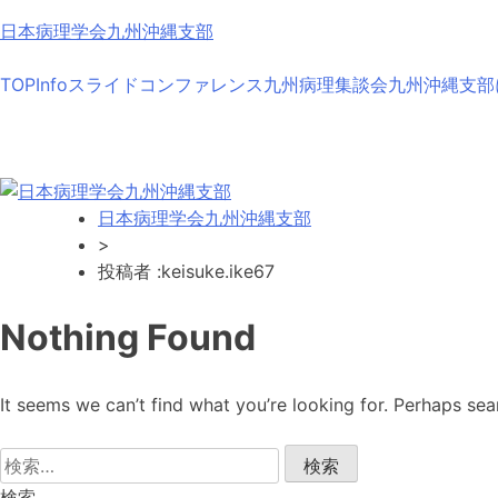
Skip
日本病理学会九州沖縄支部
to
content
TOP
Info
スライドコンファレンス
九州病理集談会
九州沖縄支部
日本病理学会九州沖縄支部
>
投稿者 :keisuke.ike67
Nothing Found
It seems we can’t find what you’re looking for. Perhaps sea
検
索:
検索