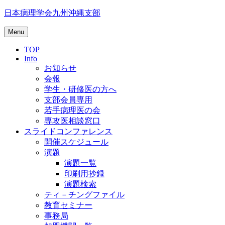
Skip
日本病理学会九州沖縄支部
to
content
Menu
TOP
Info
お知らせ
会報
学生・研修医の方へ
支部会員専用
若手病理医の会
専攻医相談窓口
スライドコンファレンス
開催スケジュール
演題
演題一覧
印刷用抄録
演題検索
ティ－チングファイル
教育セミナー
事務局