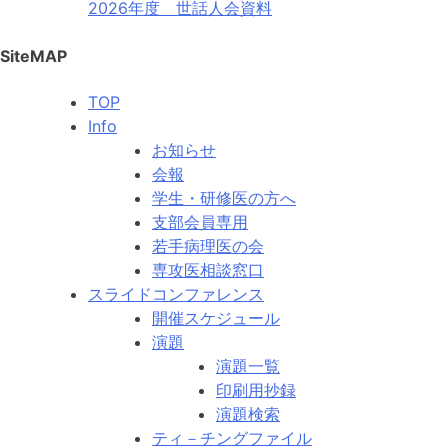
2026年度 世話人会資料
SiteMAP
TOP
Info
お知らせ
会報
学生・研修医の方へ
支部会員専用
若手病理医の会
専攻医相談窓口
スライドコンファレンス
開催スケジュール
演題
演題一覧
印刷用抄録
演題検索
ティ－チングファイル