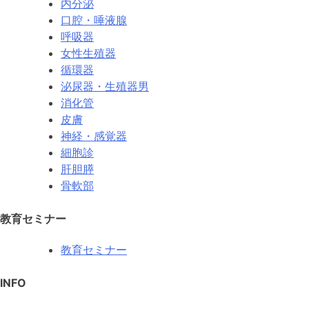
内分泌
口腔・唾液腺
呼吸器
女性生殖器
循環器
泌尿器・生殖器男
消化管
皮膚
神経・感覚器
細胞診
肝胆膵
骨軟部
教育セミナー
教育セミナー
INFO